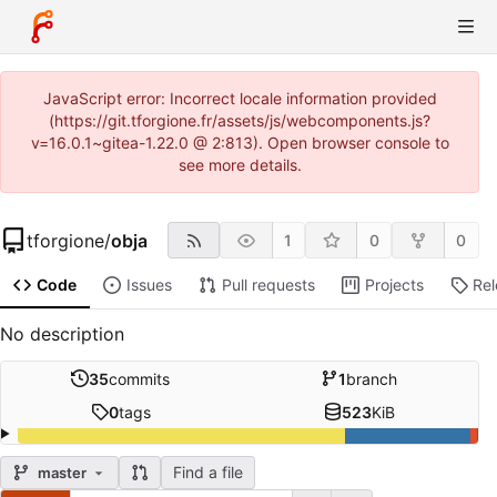
JavaScript error: Incorrect locale information provided
(https://git.tforgione.fr/assets/js/webcomponents.js?
v=16.0.1~gitea-1.22.0 @ 2:813). Open browser console to
see more details.
tforgione
/
obja
1
0
0
Code
Issues
Pull requests
Projects
Re
No description
35
commits
1
branch
0
tags
523
KiB
Find a file
master