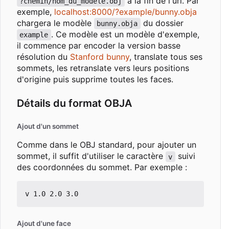
à la fin de l'url. Par
?chemin/nom_du_modele.obj
exemple,
localhost:8000/?example/bunny.obja
chargera le modèle
du dossier
bunny.obja
. Ce modèle est un modèle d'exemple,
example
il commence par encoder la version basse
résolution du
Stanford bunny
, translate tous ses
sommets, les retranslate vers leurs positions
d'origine puis supprime toutes les faces.
Détails du format OBJA
Ajout d'un sommet
Comme dans le OBJ standard, pour ajouter un
sommet, il suffit d'utiliser le caractère
suivi
v
des coordonnées du sommet. Par exemple :
Ajout d'une face